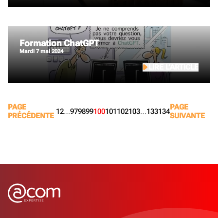
Formation ChatGPT
mardi 7 mai 2024
LIRE L’ARTICLE
PAGE
PAGE
1
2
…
97
98
99
100
101
102
103
…
133
134
PRÉCÉDENTE
SUIVANTE