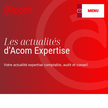
MENU
À propos
Les actualités
Nos services
d’Acom Expertise
Nos cabinets
Votre actualité expertise comptable, audit et conseil
Nos filiales
Actualités
Nous rejoindre