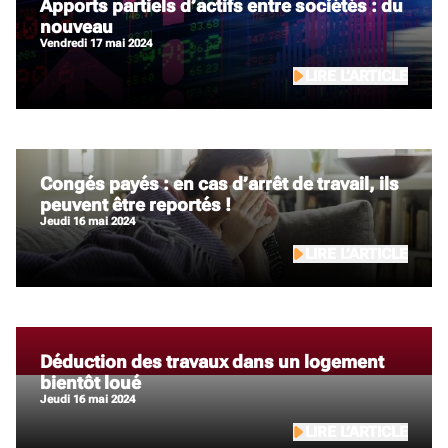
Apports partiels d’actifs entre sociétés : du
nouveau
vendredi 17 mai 2024
ACTUALITÉS ASSOCIATION
LIRE L’ARTICLE
ACTUALITÉS P ME
ACTUALITÉS T PE
DESSINS
MINUTE DE L’EXPERT
Congés payés : en cas d’arrêt de travail, ils
peuvent être reportés !
jeudi 16 mai 2024
NEWSLETTER SOCIALE ACOM EXPERTISE
LIRE L’ARTICLE
PODCAST
SOCIAL
Déduction des travaux dans un logement
bientôt loué
FILTRER
jeudi 16 mai 2024
LIRE L’ARTICLE