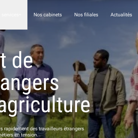
 services
Nos cabinets
Nos filiales
Actualités
t de
Nos offres
Acom RH
trangers
Acom HCR
Acom Finance
’agriculture
Acom RSE
s rapidement des travailleurs étrangers
JE 
métiers en tension.