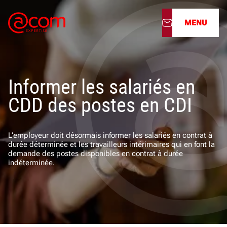
MENU
À propos
Informer les salariés en
Nos services
CDD des postes en CDI
Nos cabinets
L’employeur doit désormais informer les salariés en contrat à
Nos filiales
durée déterminée et les travailleurs intérimaires qui en font la
demande des postes disponibles en contrat à durée
indéterminée.
Actualités
Nous rejoindre