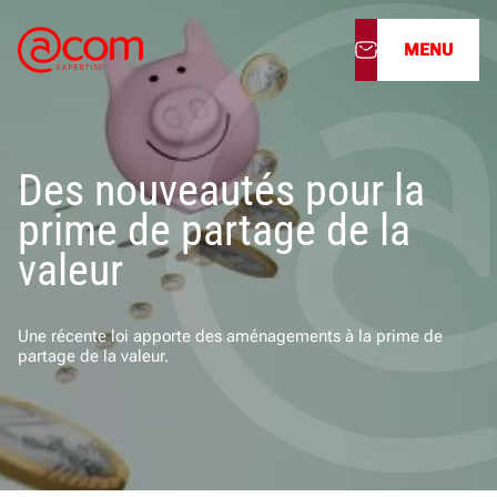
MENU
À propos
Des nouveautés pour la
Nos services
prime de partage de la
Nos cabinets
valeur
Nos filiales
Une récente loi apporte des aménagements à la prime de
partage de la valeur.
Actualités
Nous rejoindre