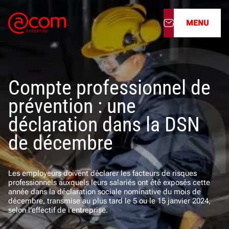
MENU
À propos
Compte professionnel de
Nos services
prévention : une
Nos cabinets
déclaration dans la DSN
de décembre
Nos filiales
Actualités
Les employeurs doivent déclarer les facteurs de risques
professionnels auxquels leurs salariés ont été exposés cette
année dans la déclaration sociale nominative du mois de
Nous rejoindre
décembre, transmise au plus tard le 5 ou le 15 janvier 2024,
selon l’effectif de l’entreprise.