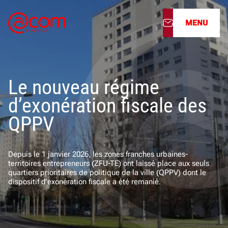
MENU
À propos
Le nouveau régime
Nos services
d’exonération fiscale des
Nos cabinets
QPPV
Nos filiales
Depuis le 1 janvier 2026, les zones franches urbaines-
territoires entrepreneurs (ZFU-TE) ont laissé place aux seuls
Actualités
quartiers prioritaires de politique de la ville (QPPV) dont le
dispositif d’exonération fiscale a été remanié.
Nous rejoindre