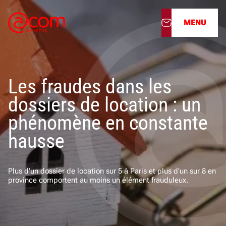
MENU
À propos
Les fraudes dans les
Nos services
dossiers de location : un
Nos cabinets
phénomène en constante
hausse
Nos filiales
Actualités
Plus d’un dossier de location sur 5 à Paris et plus d’un sur 8 en
province comportent au moins un élément frauduleux.
Nous rejoindre