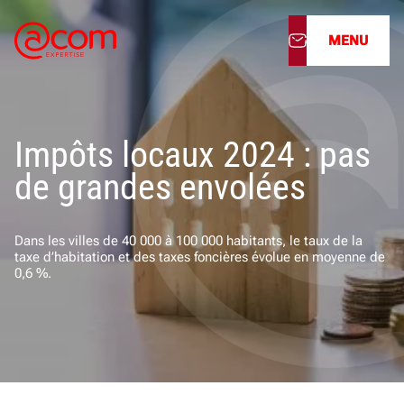
MENU
À propos
Impôts locaux 2024 : pas
Nos services
de grandes envolées
Nos cabinets
Dans les villes de 40 000 à 100 000 habitants, le taux de la
Nos filiales
taxe d’habitation et des taxes foncières évolue en moyenne de
0,6 %.
Actualités
Nous rejoindre