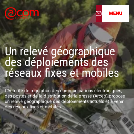
MENU
À propos
Un relevé géographique
Nos services
des déploiements des
Nos cabinets
réseaux fixes et mobiles
Nos filiales
L’Autorité de régulation des communications électroniques,
des postes et de la distribution de la presse (Arcep) propose
Actualités
un relevé géographique des déploiements actuels et à venir
des réseaux fixes et mobiles.
Nous rejoindre