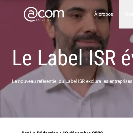
À propos
Nos
Le Label ISR é
Nos métiers
Comptable et fiscalité
Social et paie
Le nouveau référentiel du Label ISR exclura les entreprises
Gestion
Juridique