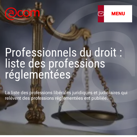
MENU
À propos
Professionnels du droit :
Nos services
liste des professions
Nos cabinets
réglementées
Nos filiales
La liste des professions libérales juridiques et judiciaires qui
relèvent des professions réglementées est publiée.
Actualités
Nous rejoindre