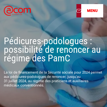
MENU
À propos
Pédicures-podologues :
Nos services
possibilité de renoncer au
Nos cabinets
régime des PamC
Nos filiales
La loi de financement de la Sécurité sociale pour 2024 permet
aux pédicures-podologues de renoncer, jusqu’au
Actualités
31 juillet 2024, au régime des praticiens et auxiliaires
médicaux conventionnés.
Nous rejoindre