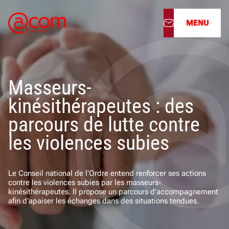
MENU
À propos
Masseurs-
Nos services
kinésithérapeutes : des
Nos cabinets
parcours de lutte contre
les violences subies
Nos filiales
Actualités
Le Conseil national de l’Ordre entend renforcer ses actions
contre les violences subies par les masseurs-
kinésithérapeutes. Il propose un parcours d’accompagnement
Nous rejoindre
afin d’apaiser les échanges dans des situations tendues.