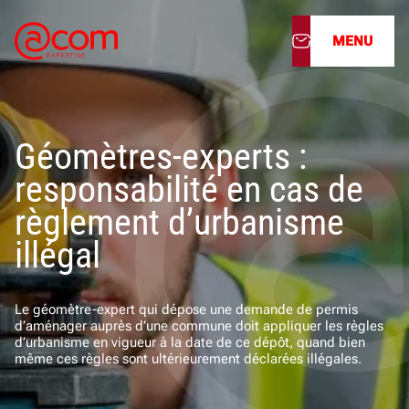
MENU
À propos
Géomètres-experts :
Nos services
responsabilité en cas de
Nos cabinets
règlement d’urbanisme
illégal
Nos filiales
Actualités
Le géomètre-expert qui dépose une demande de permis
d’aménager auprès d’une commune doit appliquer les règles
d’urbanisme en vigueur à la date de ce dépôt, quand bien
Nous rejoindre
même ces règles sont ultérieurement déclarées illégales.