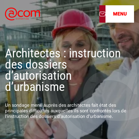
MENU
À propos
Architectes : instruction
Nos services
des dossiers
Nos cabinets
d’autorisation
d’urbanisme
Nos filiales
Actualités
Un sondage mené auprès des architectes fait état des
principales difficultés auxquelles ils sont confrontés lors de
l’instruction des dossiers d’autorisation d’urbanisme.
Nous rejoindre