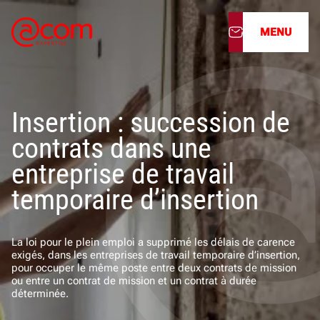
MENU
À propos
Insertion : succession de
Nos services
contrats dans une
Nos cabinets
entreprise de travail
temporaire d’insertion
Nos filiales
Actualités
La loi pour le plein emploi a supprimé les délais de carence
exigés, dans les entreprises de travail temporaire d’insertion,
pour occuper le même poste entre deux contrats de mission
Nous rejoindre
ou entre un contrat de mission et un contrat à durée
déterminée.