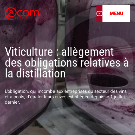
MENU
À propos
Viticulture : allègement
Nos services
des obligations relatives à
Nos cabinets
la distillation
Nos filiales
L’obligation, qui incombe aux entreprises du secteur des vins
et alcools, d’épaler leurs cuves est allégée depuis le 1 juillet
Actualités
dernier.
Nous rejoindre