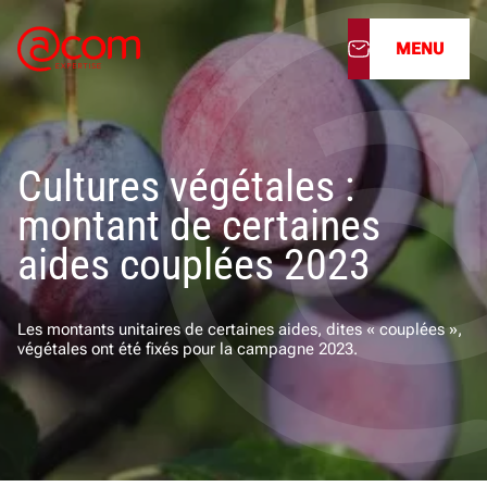
MENU
À propos
Cultures végétales :
Nos services
montant de certaines
Nos cabinets
aides couplées 2023
Nos filiales
Les montants unitaires de certaines aides, dites « couplées »,
végétales ont été fixés pour la campagne 2023.
Actualités
Nous rejoindre