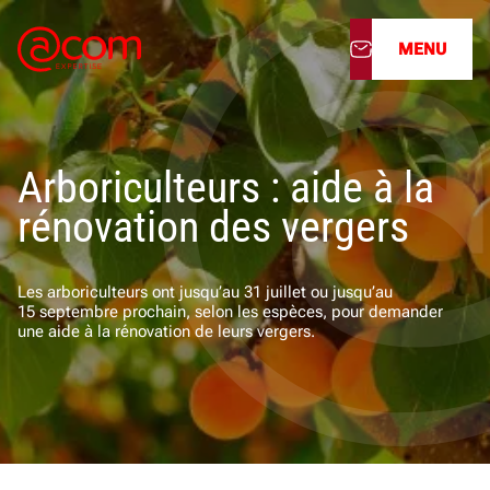
MENU
À propos
Arboriculteurs : aide à la
Nos services
rénovation des vergers
Nos cabinets
Les arboriculteurs ont jusqu’au 31 juillet ou jusqu’au
Nos filiales
15 septembre prochain, selon les espèces, pour demander
une aide à la rénovation de leurs vergers.
Actualités
Nous rejoindre