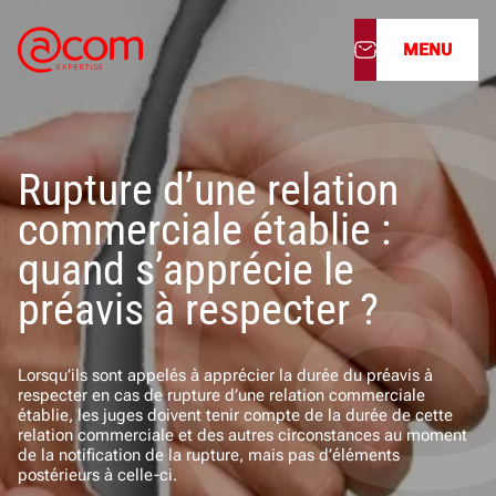
MENU
À propos
Rupture d’une relation
Nos services
commerciale établie :
Nos cabinets
quand s’apprécie le
préavis à respecter ?
Nos filiales
Actualités
Lorsqu’ils sont appelés à apprécier la durée du préavis à
respecter en cas de rupture d’une relation commerciale
établie, les juges doivent tenir compte de la durée de cette
Nous rejoindre
relation commerciale et des autres circonstances au moment
de la notification de la rupture, mais pas d’éléments
postérieurs à celle-ci.