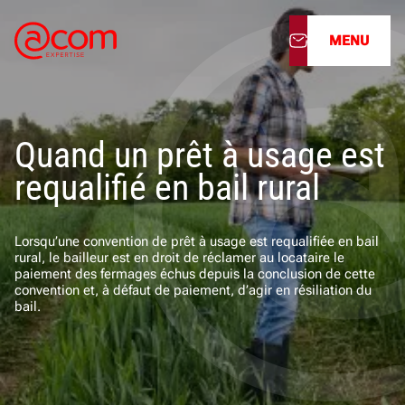
MENU
À propos
Quand un prêt à usage est
Nos services
requalifié en bail rural
Nos cabinets
Lorsqu’une convention de prêt à usage est requalifiée en bail
Nos filiales
rural, le bailleur est en droit de réclamer au locataire le
paiement des fermages échus depuis la conclusion de cette
convention et, à défaut de paiement, d’agir en résiliation du
Actualités
bail.
Nous rejoindre