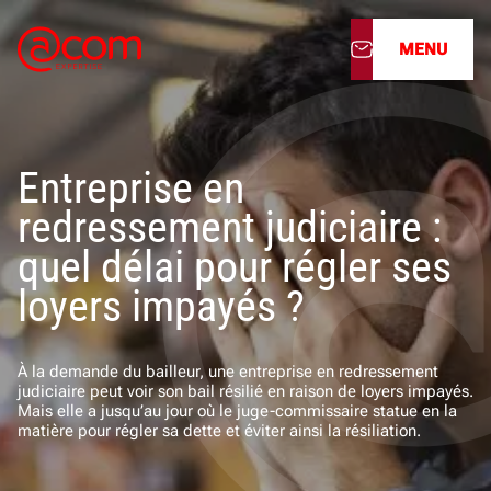
MENU
À propos
Entreprise en
Nos services
redressement judiciaire :
Nos cabinets
quel délai pour régler ses
loyers impayés ?
Nos filiales
Actualités
À la demande du bailleur, une entreprise en redressement
judiciaire peut voir son bail résilié en raison de loyers impayés.
Mais elle a jusqu’au jour où le juge-commissaire statue en la
Nous rejoindre
matière pour régler sa dette et éviter ainsi la résiliation.