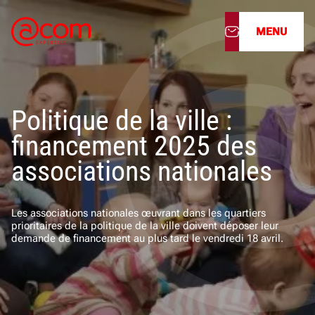
MENU
À propos
Politique de la ville :
Nos services
financement 2025 des
Nos cabinets
associations nationales
Nos filiales
Les associations nationales œuvrant dans les quartiers
prioritaires de la politique de la ville doivent déposer leur
Actualités
demande de financement au plus tard le vendredi 18 avril.
Nous rejoindre