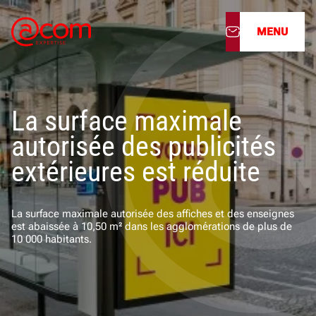
MENU
À propos
La surface maximale
Nos services
autorisée des publicités
Nos cabinets
extérieures est réduite
Nos filiales
La surface maximale autorisée des affiches et des enseignes
est abaissée à 10,50 m² dans les agglomérations de plus de
Actualités
10 000 habitants.
Nous rejoindre