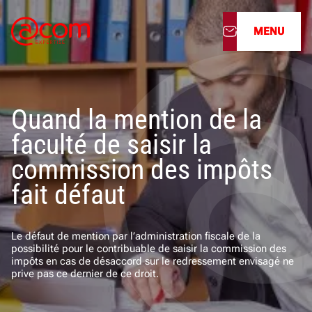
MENU
À propos
Quand la mention de la
Nos services
faculté de saisir la
Nos cabinets
commission des impôts
fait défaut
Nos filiales
Actualités
Le défaut de mention par l’administration fiscale de la
possibilité pour le contribuable de saisir la commission des
impôts en cas de désaccord sur le redressement envisagé ne
Nous rejoindre
prive pas ce dernier de ce droit.