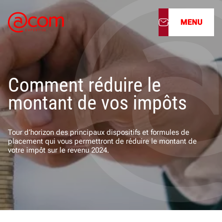
MENU
À propos
Comment réduire le
Nos services
montant de vos impôts
Nos cabinets
Tour d’horizon des principaux dispositifs et formules de
Nos filiales
placement qui vous permettront de réduire le montant de
votre impôt sur le revenu 2024.
Actualités
Nous rejoindre