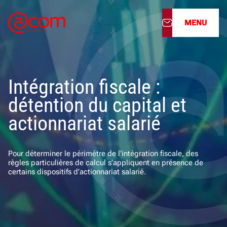
MENU
À propos
Intégration fiscale :
Nos services
détention du capital et
Nos cabinets
actionnariat salarié
Nos filiales
Pour déterminer le périmètre de l’intégration fiscale, des
règles particulières de calcul s’appliquent en présence de
Actualités
certains dispositifs d’actionnariat salarié.
Nous rejoindre