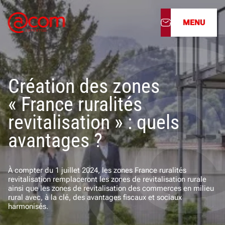
MENU
À propos
Création des zones
Nos services
« France ruralités
Nos cabinets
revitalisation » : quels
avantages ?
Nos filiales
Actualités
À compter du 1 juillet 2024, les zones France ruralités
revitalisation remplaceront les zones de revitalisation rurale
ainsi que les zones de revitalisation des commerces en milieu
Nous rejoindre
rural avec, à la clé, des avantages fiscaux et sociaux
harmonisés.