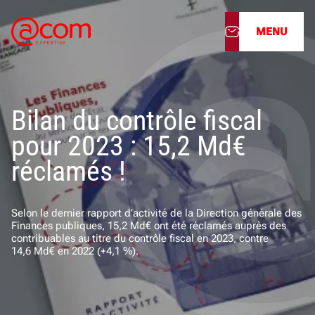
MENU
À propos
Bilan du contrôle fiscal
Nos services
pour 2023 : 15,2 Md€
Nos cabinets
réclamés !
Nos filiales
Selon le dernier rapport d’activité de la Direction générale des
Finances publiques, 15,2 Md€ ont été réclamés auprès des
Actualités
contribuables au titre du contrôle fiscal en 2023, contre
14,6 Md€ en 2022 (+4,1 %).
Nous rejoindre