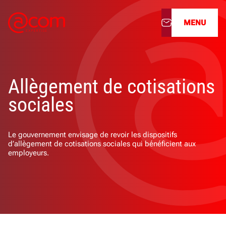
MENU
À propos
Allègement de cotisations
Nos services
sociales
Nos cabinets
Le gouvernement envisage de revoir les dispositifs
Nos filiales
d’allègement de cotisations sociales qui bénéficient aux
employeurs.
Actualités
Nous rejoindre