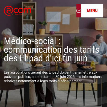
MENU
À propos
Médico-social :
Nos services
communication des tarifs
Nos cabinets
des Ehpad d’ici fin juin
Nos filiales
Les associations gérant des Ehpad doivent transmettre aux
pouvoirs publics, au plus tard le 30 juin 2026, les informations
Actualités
relatives notamment à leurs tarifs d’hébergement.
Nous rejoindre