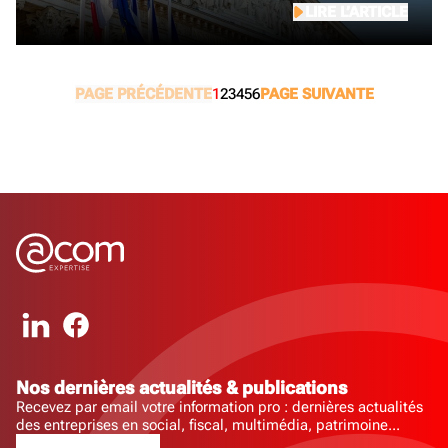
LIRE L’ARTICLE
PAGE PRÉCÉDENTE
1
2
3
4
5
6
PAGE SUIVANTE
Nos dernières actualités & publications
Recevez par email votre information pro : dernières actualités
des entreprises en social, fiscal, multimédia, patrimoine...