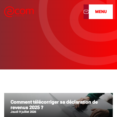
MENU
À propos
Nos services
Nos cabinets
Nos filiales
Actualités
Nous rejoindre
Comment télécorriger sa déclaration de
revenus 2025 ?
jeudi 9 juillet 2026