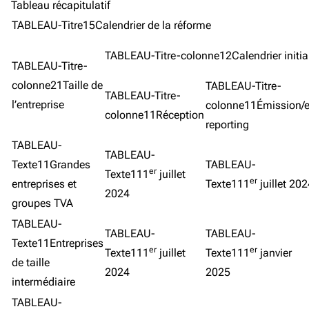
Tableau récapitulatif
TABLEAU-Titre15Calendrier de la réforme
TABLEAU-Titre-colonne12Calendrier initia
TABLEAU-Titre-
colonne21Taille de
TABLEAU-Titre-
TABLEAU-Titre-
l’entreprise
colonne11Émission/
colonne11Réception
reporting
TABLEAU-
TABLEAU-
Texte11Grandes
TABLEAU-
er
Texte111
juillet
er
entreprises et
Texte111
juillet 20
2024
groupes TVA
TABLEAU-
TABLEAU-
TABLEAU-
Texte11Entreprises
er
er
Texte111
juillet
Texte111
janvier
de taille
2024
2025
intermédiaire
TABLEAU-