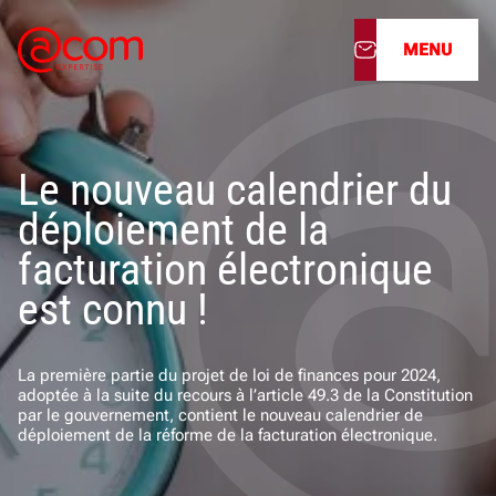
MENU
À propos
Le nouveau calendrier du
Nos services
déploiement de la
Nos cabinets
facturation électronique
est connu !
Nos filiales
Actualités
La première partie du projet de loi de finances pour 2024,
adoptée à la suite du recours à l’article 49.3 de la Constitution
par le gouvernement, contient le nouveau calendrier de
Nous rejoindre
déploiement de la réforme de la facturation électronique.