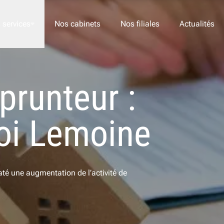
 services
Nos cabinets
Nos filiales
Actualités
runteur :
Nos offres
Acom RH
 loi Lemoine
Acom HCR
Acom Finance
Acom RSE
té une augmentation de l’activité de
JE 