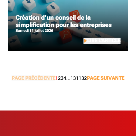
Création d’un conseil de la
simplification pour les entreprises
samedi 11 juillet 2026
LIRE L’ARTICLE
PAGE PRÉCÉDENTE
1
2
3
4
…
131
132
PAGE SUIVANTE