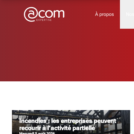
À propos
Nos
Nos métiers
Comptable et fiscalité
Social et paie
Gestion
Juridique
Incendies : les entreprises peuvent
recourir à l’activité partielle
mercredi 5 août 2026