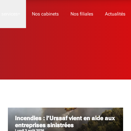
 services
Nos cabinets
Nos filiales
Actualités
Nos offres
Acom RH
Acom HCR
Acom Finance
Acom RSE
Incendies : l’Urssaf vient en aide aux
entreprises sinistrées
JE 
lundi 3 août 2026