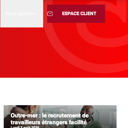
Nous rejoindre
ESPACE CLIENT
Nous rejoindre
L’Academy
Outre-mer : le recrutement de
travailleurs étrangers facilité
M'INFORME
lundi 3 août 2026